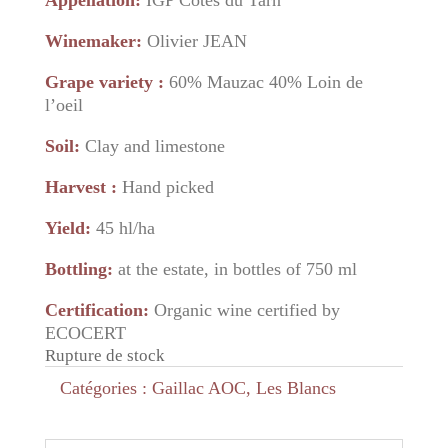
Appellation:
IGP Côtes du Tarn
Winemaker:
Olivier JEAN
Grape variety :
60% Mauzac 40% Loin de
l’oeil
Soil:
Clay and limestone
Harvest :
Hand picked
Yield:
45 hl/ha
Bottling:
at the estate, in bottles of 750 ml
Certification:
Organic wine certified by
ECOCERT
Rupture de stock
Catégories :
Gaillac AOC
,
Les Blancs