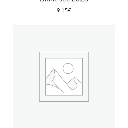
9.15
€