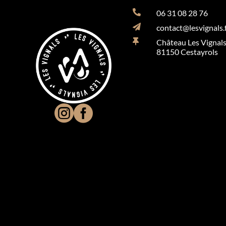

06 31 08 28 76

contact@lesvignals.

Château Les Vignal
81150 Cestayrols

