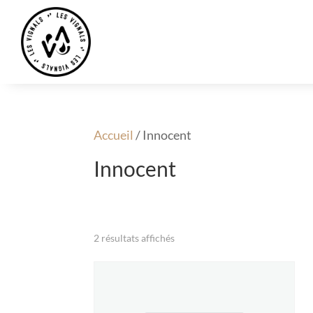
Accueil
/ Innocent
Innocent
Trié
2 résultats affichés
par
popularité