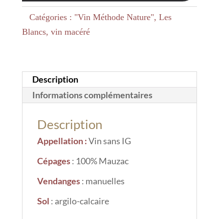
orange,
Catégories :
"Vin Méthode Nature"
,
Les
"Vin
Blancs
,
vin macéré
Méthode
Nature"
Description
Informations complémentaires
Description
Appellation
:
Vin sans IG
Cépages
: 100% Mauzac
Vendanges
: manuelles
Sol
: argilo-calcaire