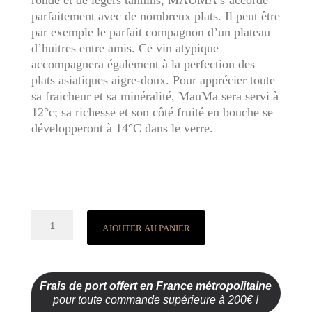
ronde et de légers tannins, MAUMA s’accorde
parfaitement avec de nombreux plats. Il peut être
par exemple le parfait compagnon d’un plateau
d’huitres entre amis. Ce vin atypique
accompagnera également à la perfection des
plats asiatiques aigre-doux. Pour apprécier toute
sa fraicheur et sa minéralité, MauMa sera servi à
12°c; sa richesse et son côté fruité en bouche se
développeront à 14°C dans le verre.
quantité
AJOUTER AU PANIER
de
MauMa
2024
Frais de port offert en France métropolitaine
pour toute commande supérieure à 200€ !
Vin