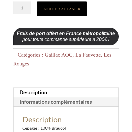
quantité
AJOUTER AU PANIER
de
La
Fauvette
Frais de port offert en France métropolitaine
pour toute commande supérieure à 200€ !
Noire
2022
Catégories :
Gaillac AOC
,
La Fauvette
,
Les
Rouges
Description
Informations complémentaires
Description
Cépages :
100% Braucol