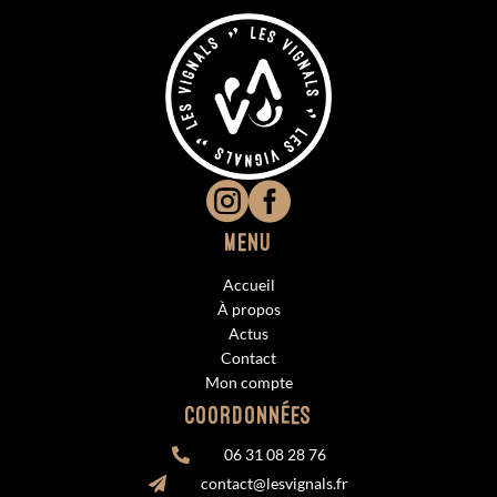


Menu
Accueil
À propos
Actus
Contact
Mon compte
Coordonnées
06 31 08 28 76

contact@lesvignals.fr
