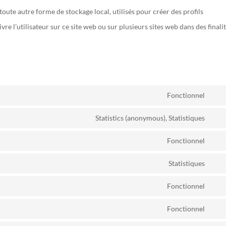
oute autre forme de stockage local, utilisés pour créer des profils
uivre l’utilisateur sur ce site web ou sur plusieurs sites web dans des finali
Fonctionnel
Con
to
Statistics (anonymous), Statistiques
Con
serv
to
Fonctionnel
woo
Con
serv
to
Statistiques
goog
Con
serv
anal
to
Fonctionnel
wor
Con
serv
to
Fonctionnel
auto
Con
serv