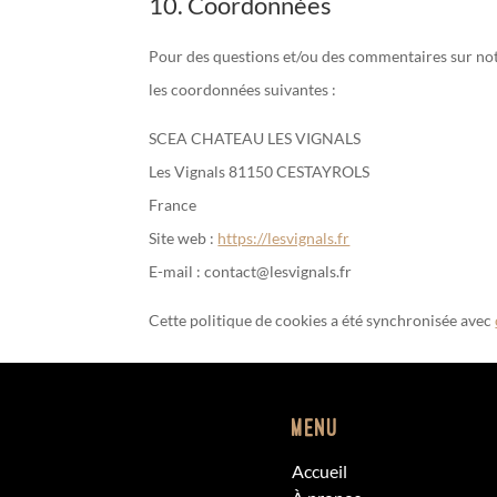
10. Coordonnées
Pour des questions et/ou des commentaires sur notre
les coordonnées suivantes :
SCEA CHATEAU LES VIGNALS
Les Vignals 81150 CESTAYROLS
France
Site web :
https://lesvignals.fr
E-mail :
contact@
lesvignals.fr
Cette politique de cookies a été synchronisée avec
Menu
Accueil