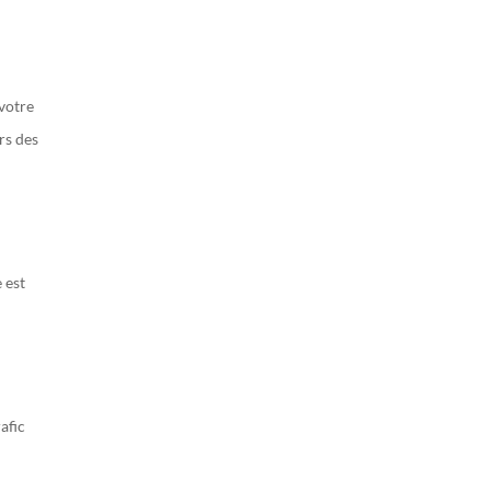
 votre
rs des
 est
afic