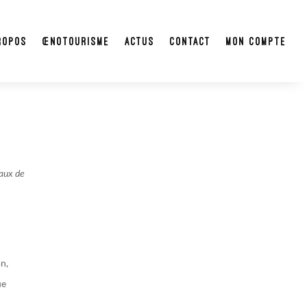
ropos
Œnotourisme
Actus
Contact
Mon compte
gaux de
on,
ue