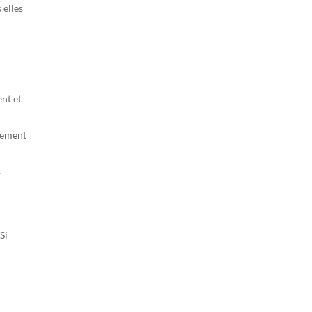
 elles
nt et
itement
s
Si