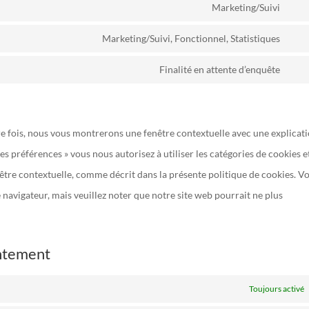
to
Marketing/Suivi
wpm
Con
serv
to
Marketing/Suivi, Fonctionnel, Statistiques
cook
Con
serv
noti
to
Finalité en attente d’enquête
goog
Con
for-
serv
font
to
gdp
you
serv
re fois, nous vous montrerons une fenêtre contextuelle avec une explicat
dive
les préférences » vous nous autorisez à utiliser les catégories de cookies e
nêtre contextuelle, comme décrit dans la présente politique de cookies. V
e navigateur, mais veuillez noter que notre site web pourrait ne plus
entement
Toujours activé