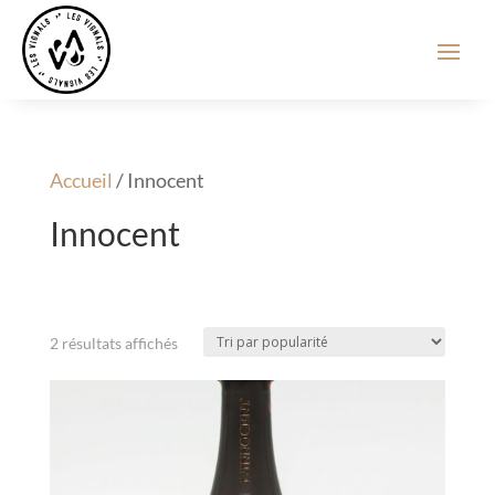
Accueil
/ Innocent
Innocent
Trié
2 résultats affichés
par
popularité