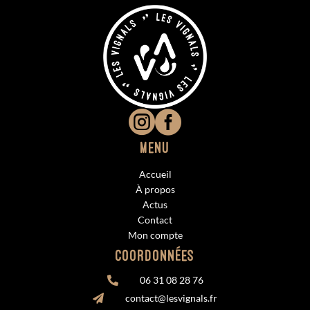


Menu
Accueil
À propos
Actus
Contact
Mon compte
Coordonnées
06 31 08 28 76

contact@lesvignals.fr
