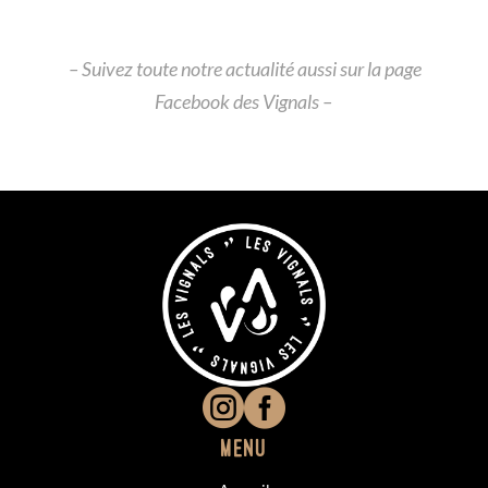
– Suivez toute notre actualité aussi sur la page
Facebook des Vignals
–


Menu