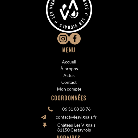


Menu
Accueil
À propos
Actus
Contact
Mon compte
Coordonnées
06 31 08 28 76

contact@lesvignals.fr

Château Les Vignals

81150 Cestayrols